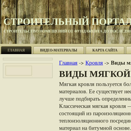
СТРОИТЕЛЬНЫЙ ПОРТА
СТРОИТЕЛЬСТВО ПОМЕЩЕНИЙ ОТ ФУНДАМЕНТА ДО ПОСЛЕДНЕ
ГЛАВНАЯ
ВИДЕО-МАТЕРИАЛЫ
КАРТА САЙТА
Виды м
Главная
->
Кровля
->
ВИДЫ МЯГКОЙ
Мягкая кровля пользуется бо
материалов. Ее существует не
лучше подбирать определенны
Классическая мягкая кровля 
состоящий из пароизоляционн
теплоизоляционного посредин
материал на битумной основе.